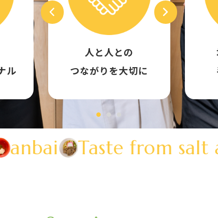
人と人との
ナル
つながりを大切に
nbai
Taste from salt a