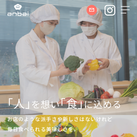
｢人｣
｢食｣
を想い
に込める
お店のような派手さや新しさはないけれど
毎日食べられる美味しさを。