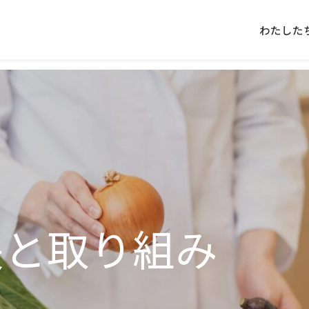
わたした
長と
取り組み